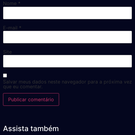
Nome
*
E-mail
*
Site
Salvar meus dados neste navegador para a próxima vez
que eu comentar.
Assista também