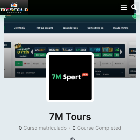
7M Tours
0
Curso matriculado
•
0
Course Completed