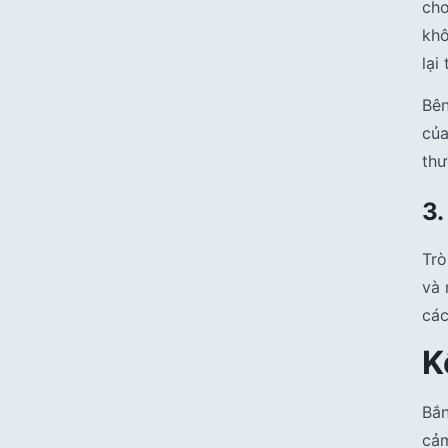
chơ
khô
lại
Bên
của
thư
3.
Trò
và 
các
K
Bắn
cảm