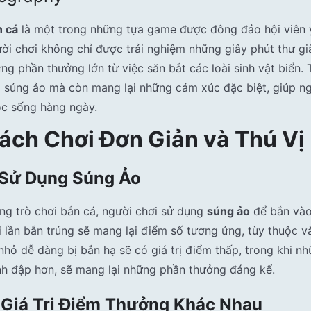
 cá
là một trong những tựa game được đông đảo hội viên y
ời chơi không chỉ được trải nghiệm những giây phút thư g
ng phần thưởng lớn từ việc săn bắt các loài sinh vật biển.
 súng ảo mà còn mang lại những cảm xúc đặc biệt, giúp ng
c sống hàng ngày.
ách Chơi Đơn Giản và Thú Vị
 Sử Dụng Súng Ảo
ng trò chơi bắn cá, người chơi sử dụng
súng ảo
để bắn vào 
 lần bắn trúng sẽ mang lại điểm số tương ứng, tùy thuộc 
nhỏ dễ dàng bị bắn hạ sẽ có giá trị điểm thấp, trong khi 
h đập hơn, sẽ mang lại những phần thưởng đáng kể.
 Giá Trị Điểm Thưởng Khác Nhau