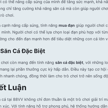
i có thể nâng cấp súng của mình để tăng sức mạnh, khả nă
ng chỉ tăng cường khả năng săn cá mà còn giúp người chơ
 trò chơi.
 cạnh nâng cấp súng, tính năng
mua đạn
giúp người chơi c
 mình. Người chơi có thể lựa chọn loại đạn phù hợp với từn
ờng cho đến đạn mạnh hơn để tiêu diệt những con cá lớn v
 Săn Cá Đặc Biệt
 chơi còn mang đến tính năng
săn cá đặc biệt
, với những l
mang lại phần thưởng cực kỳ hấp dẫn. Điều này tạo cơ hộ
h nhanh chóng, đồng thời làm cho trò chơi trở nên sống đ
ết Luận
 cá tại 88VV không chỉ đơn thuần là một trò chơi giải trí m
 xúc. Với tính năng hỗ trợ phong phú, hệ thống hướng dẫn 