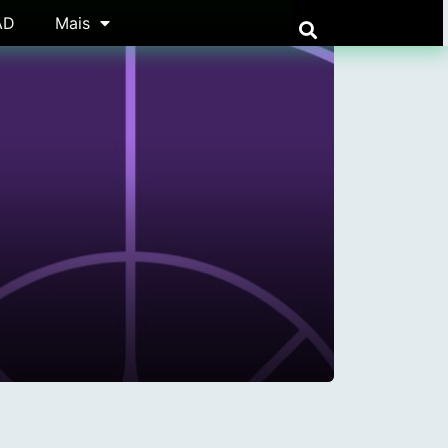
AD
Mais