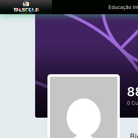
Educação Inf
8
0
Cu
Bi