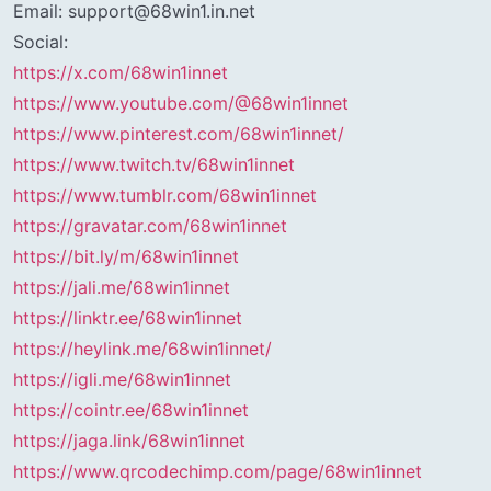
Email: support@68win1.in.net
Social:
https://x.com/68win1innet
https://www.youtube.com/@68win1innet
https://www.pinterest.com/68win1innet/
https://www.twitch.tv/68win1innet
https://www.tumblr.com/68win1innet
https://gravatar.com/68win1innet
https://bit.ly/m/68win1innet
https://jali.me/68win1innet
https://linktr.ee/68win1innet
https://heylink.me/68win1innet/
https://igli.me/68win1innet
https://cointr.ee/68win1innet
https://jaga.link/68win1innet
https://www.qrcodechimp.com/page/68win1innet