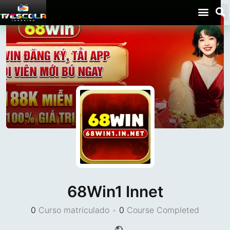
68Win1 Innet
0
Curso matriculado
•
0
Course Completed