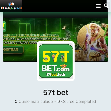
57t bet
0
Curso matriculado
•
0
Course Completed