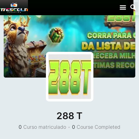
288 T
0
Curso matriculado
•
0
Course Completed