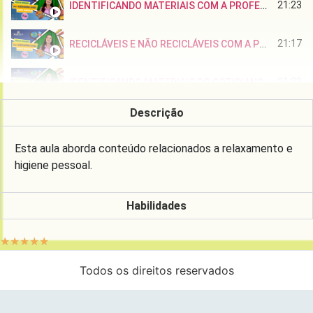
21:23
IDENTIFICANDO MATERIAIS COM A PROFESSORA ALEXSANDRA SOUZA
21:17
RECICLÁVEIS E NÃO RECICLÁVEIS COM A PROFESSORA ALEXSANDRA
21:23
IDENTIFICANDO MATERIAIS DO COTIDIANO COM A PROFESSORA ALEXSANDRA
Descrição
22:05
HIGIENE BUCAL, COM A PROFESSORA ALEXSANDRA
Esta aula aborda conteúdo relacionados a relaxamento e
17:39
DIA E NOITE: ESCALA DE TEMPO COM A PROFESSORA ALEXSANDRA
higiene pessoal.
16:30
"OBJETOS QUE USAMOS NO COTIDIANO: DE ONDE VÊM?" COM A PROFESSORA ALEXSANDRA
Habilidades
17:22
AS QUATRO ESTAÇÕES, COM A PROFESSORA ALEXSANDRA
☆
☆
☆
☆
☆
Todos os direitos reservados
17:13
O TEMPO NÃO PARA, COM A PROFESSORA ALEXSANDRA
17:13
HIGIENE, COM A PROFESSORA ALEXSANDRA SOUZA