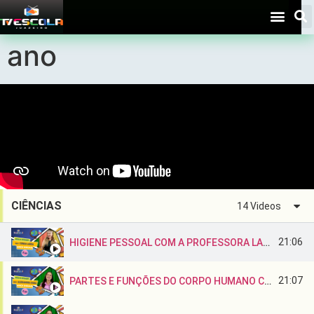
Aulas – Ciências – 1º
ano
CIÊNCIAS
14 Videos
21:06
HIGIENE PESSOAL COM A PROFESSORA LARIZA
21:07
PARTES E FUNÇÕES DO CORPO HUMANO COM A PROFESSORA ALEXSANDRA