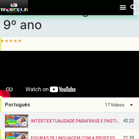
Aulas – Português –
9º ano
☆
☆
☆
☆
☆
Português
17 Videos
42:22
INTERTEXTUALIDADE PARAFRASE E PASTICHE COM A PROFESSORA MAIRA
21:39
FIGURAS DE LINGUAGEM COM A PROFESSORA MAÍRA.