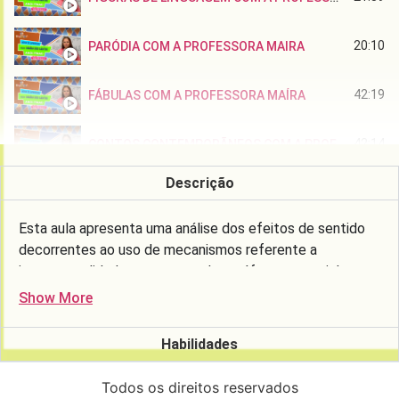
20:10
PARÓDIA COM A PROFESSORA MAIRA
42:19
FÁBULAS COM A PROFESSORA MAÍRA
42:14
CONTOS CONTEMPORÃNEOS COM A PROFESSORA MAÍRA
Descrição
21:02
PREDICADO: CONTEXTO E ESTRUTURA COM A PROFESSORA MAÍRA
Esta aula apresenta uma análise dos efeitos de sentido
42:00
CRÔNICA - COM PROFESSORA MAÍRA SANTOS
decorrentes ao uso de mecanismos referente a
intertextualidade, apresentando paráfrase e pastiche.
42:23
GÊNERO TEXTUAL ROMANCE COM A PROFESSORA MAIRA
Show More
42:13
GÊNERO TEXTUAL: CHARGE COM A PROFESSORA MAIRA
Habilidades
Todos os direitos reservados
17:30
GÊNERO TEXTUAL: MINICONTO COM A PROFESSORA ROZILDA