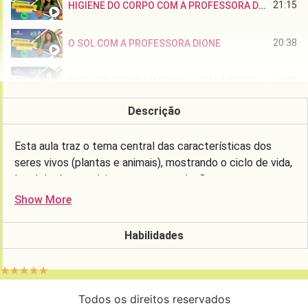
21:15
HIGIENE DO CORPO COM A PROFESSORA DIONI.
20:38
O SOL COM A PROFESSORA DIONE
17:05
DIVERSIDADE DE MATERIAIS COM A PROFESSORA ALEXANDRA RITA
Descrição
20:48
ESTAÇÕES DO ANO COM A PROFESSORA ALEXANDRA RITA
Esta aula traz o tema central das características dos
17:02
RESISTÊNCIA DOS MATERIAIS, COM A PROFESSORA ALEXANDRA RITA
seres vivos (plantas e animais), mostrando o ciclo de vida,
local de desenvolvimento e suas relações com o
17:18
DENSIDADE DOS MATERIAIS, COM A PROFESSORA ALEXANDRA
ambiente.
Show More
17:21
A PELE E O SOL, COM A PROFESSORA ALEXANDRA RITA
Habilidades
16:21
ANIMAIS VERTEBRADOS: OS ANFÍBIOS, COM A PROFESSORA ALEXANDRA RITA
☆
☆
☆
☆
☆
Todos os direitos reservados