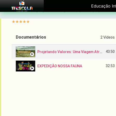
Documentários
Educação Inf
☆
☆
☆
☆
☆
Documentários
2 Videos
43:50
Projetando Valores: Uma Viagem Através da Robótica
32:53
EXPEDIÇÃO NOSSA FAUNA